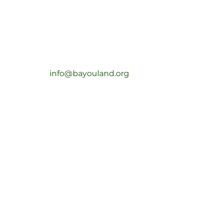
10330 Lake Rd.,
Edificio J
Houston, TX 77070
(281) 576-1634
info@bayouland.org
©
2018 po
Reservad