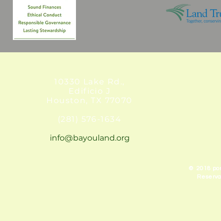
10330 Lake Rd.,
Edificio J
Houston, TX 77070
(281) 576-1634
info@bayouland.org
©
2018 po
Reservad